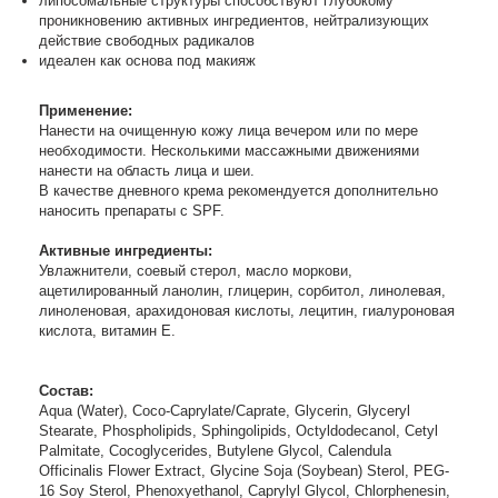
липосомальные структуры способствуют глубокому
проникновению активных ингредиентов, нейтрализующих
действие свободных радикалов
идеален как основа под макияж
Применение:
Нанести на очищенную кожу лица вечером или по мере
необходимости. Несколькими массажными движениями
нанести на область лица и шеи.
В качестве дневного крема рекомендуется дополнительно
наносить препараты с SPF.
Активные ингредиенты:
Увлажнители, соевый стерол, масло моркови,
ацетилированный ланолин, глицерин, сорбитол, линолевая,
линоленовая, арахидоновая кислоты, лецитин, гиалуроновая
кислота, витамин Е.
Состав:
Aqua (Water), Coco-Caprylate/Caprate, Glycerin, Glyceryl
Stearate, Phospholipids, Sphingolipids, Octyldodecanol, Cetyl
Palmitate, Cocoglycerides, Butylene Glycol, Calendula
Officinalis Flower Extract, Glycine Soja (Soybean) Sterol, PEG-
16 Soy Sterol, Phenoxyethanol, Caprylyl Glycol, Chlorphenesin,