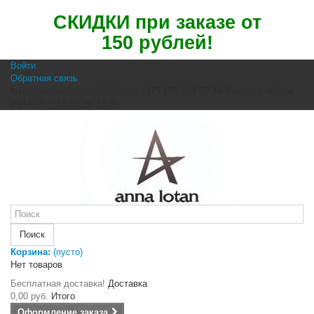
С
КИДКИ при заказе от
150 рублей
!
Войти
Обратная связь
Телефоны
Velcom: Velcom: +375 (29) 655 60 30. Время работы
(ПН-ПТ): с 10:00 до 19:00
Поиск
Корзина:
(пусто)
Нет товаров
Бесплатная доставка!
Доставка
0,00 руб.
Итого
Оформление заказа